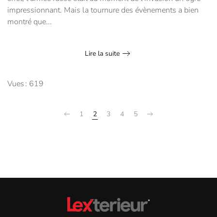
impressionnant. Mais la tournure des évènements a bien
montré que...
Lire la suite
Vues : 619
1
2
3
4
5