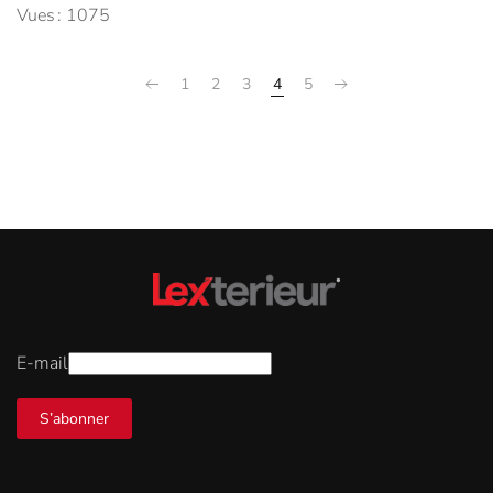
Vues : 1075
1
2
3
4
5
E-mail
S’abonner