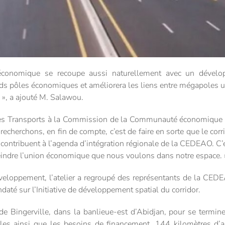
 économique se recoupe aussi naturellement avec un dévelop
ds pôles économiques et améliorera les liens entre mégapoles ur
 », a ajouté M. Salawou.
des Transports à la Commission de la Communauté économique de
recherchons, en fin de compte, c’est de faire en sorte que le corr
 contribuent à l’agenda d’intégration régionale de la CEDEAO. C’es
eindre l’union économique que nous voulons dans notre espace. 
veloppement, l’atelier a regroupé des représentants de la CEDE
daté sur l’Initiative de développement spatial du corridor.
 de Bingerville, dans la banlieue-est d’Abidjan, pour se termin
les ainsi que les besoins de financement, 144 kilomètres d’as