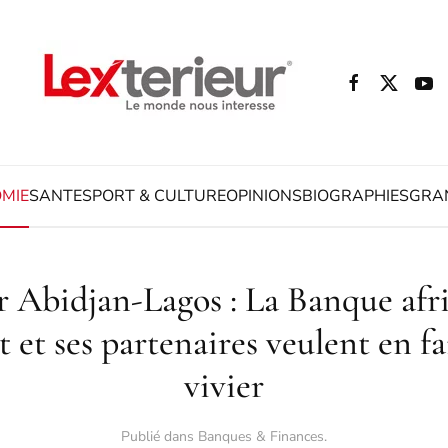
MIE
SANTE
SPORT & CULTURE
OPINIONS
BIOGRAPHIES
GRA
 Abidjan-Lagos : La Banque afr
et ses partenaires veulent en fa
vivier
Publié dans
Banques & Finances
.