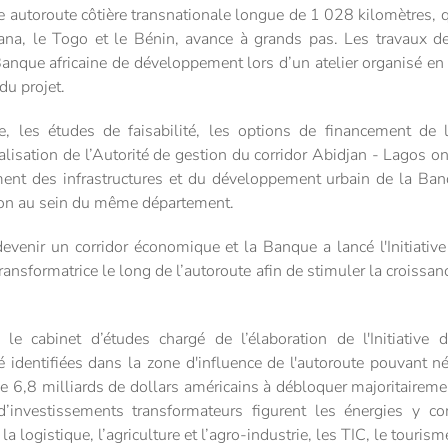
te autoroute côtière transnationale longue de 1 028 kilomètres, qu
hana, le Togo et le Bénin, avance à grands pas. Les travaux 
Banque africaine de développement lors d’un atelier organisé e
du projet.
, les études de faisabilité, les options de financement de l
nalisation de l’Autorité de gestion du corridor Abidjan - Lagos o
ent des infrastructures et du développement urbain de la Banq
ion au sein du même département.
 devenir un corridor économique et la Banque a lancé l'Initiati
transformatrice le long de l’autoroute afin de stimuler la crois
le cabinet d’études chargé de l’élaboration de l'Initiative
té identifiées dans la zone d'influence de l'autoroute pouvant 
e 6,8 milliards de dollars américains à débloquer majoritairemen
d’investissements transformateurs figurent les énergies y com
la logistique, l’agriculture et l’agro-industrie, les TIC, le tourism