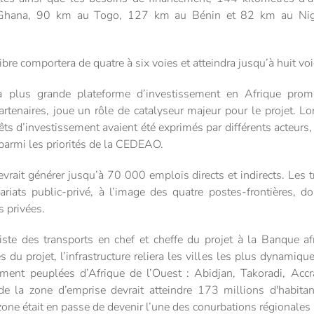
au Ghana, 90 km au Togo, 127 km au Bénin et 82 km au Nigér
re comportera de quatre à six voies et atteindra jusqu’à huit vo
la plus grande plateforme d’investissement en Afrique prom
artenaires, joue un rôle de catalyseur majeur pour le projet. 
êts d’investissement avaient été exprimés par différents acteurs, 
parmi les priorités de la CEDEAO.
evrait générer jusqu’à 70 000 emplois directs et indirects. Les t
riats public-privé, à l’image des quatre postes-frontières, do
s privées.
te des transports en chef et cheffe du projet à la Banque af
s du projet, l’infrastructure reliera les villes les plus dynamiq
ment peuplées d’Afrique de l’Ouest : Abidjan, Takoradi, Acc
de la zone d’emprise devrait atteindre 173 millions d'habita
one était en passe de devenir l’une des conurbations régionales