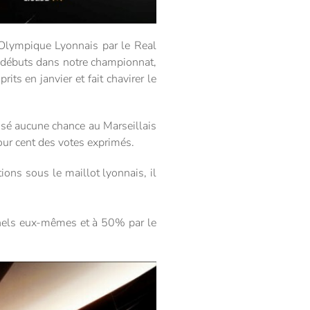
 l’Olympique Lyonnais par le Real
s débuts dans notre championnat,
s en janvier et fait chavirer le
issé aucune chance au Marseillais
ur cent des votes exprimés.
ons sous le maillot lyonnais, il
onnels eux-mêmes et à 50% par le