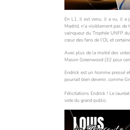
En L1, il est venu, il a vu, il 
Madrid, n’a visiblement pas de 
vainqueur du Trophée UNFP du me
cœur des fans de l’OL et certain
Avec plus de la moitié des votes
Mason Greenwood (32 pour cent) 
Endrick est un homme pressé et,
pourrait bien devenir, comme G
Félicitations Endrick ! Le laur
vote du grand public.