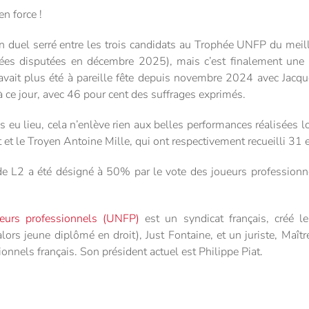
n force !
 un duel serré entre les trois candidats au Trophée UNFP du meil
es disputées en décembre 2025), mais c’est finalement une v
avait plus été à pareille fête depuis novembre 2024 avec Jacq
 ce jour, avec 46 pour cent des suffrages exprimés.
as eu lieu, cela n’enlève rien aux belles performances réalisées l
t le Troyen Antoine Mille, qui ont respectivement recueilli 31 e
at de L2 a été désigné à 50% par le vote des joueurs professio
leurs professionnels (UNFP)
est un syndicat français, créé
lors jeune diplômé en droit), Just Fontaine, et un juriste, Maîtr
onnels français. Son président actuel est Philippe Piat.