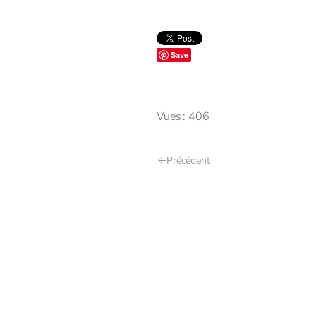
Save
Vues : 406
Précédent