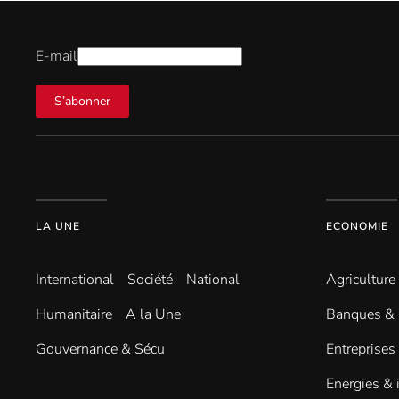
E-mail
S’abonner
LA UNE
ECONOMIE
International
Société
National
Agriculture
Humanitaire
A la Une
Banques & 
Gouvernance & Sécu
Entreprises
Energies & 