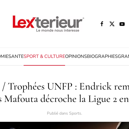
MIE
SANTE
SPORT & CULTURE
OPINIONS
BIOGRAPHIES
GRA
 / Trophées UNFP : Endrick rem
s Mafouta décroche la Ligue 2 en
Publié dans
Sports
.