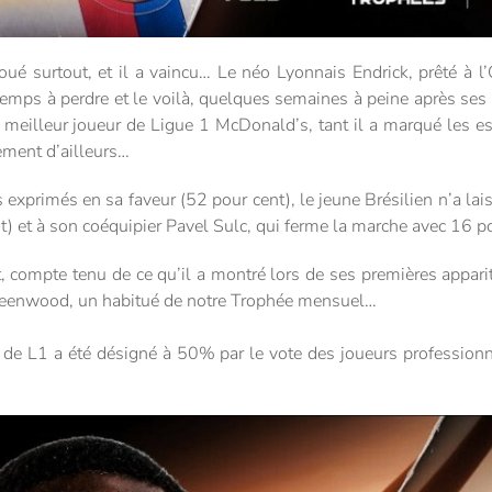
a joué surtout, et il a vaincu… Le néo Lyonnais Endrick, prêté à
temps à perdre et le voilà, quelques semaines à peine après se
illeur joueur de Ligue 1 McDonald’s, tant il a marqué les esprit
ement d’ailleurs…
 exprimés en sa faveur (52 pour cent), le jeune Brésilien n’a la
et à son coéquipier Pavel Sulc, qui ferme la marche avec 16 po
 compte tenu de ce qu’il a montré lors de ses premières appariti
reenwood, un habitué de notre Trophée mensuel…
éat de L1 a été désigné à 50% par le vote des joueurs professi