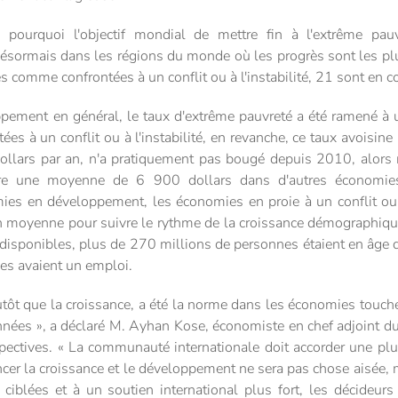
 pourquoi l'objectif mondial de mettre fin à l'extrême pauv
désormais dans les régions du monde où les progrès sont les plus 
comme confrontées à un conflit ou à l'instabilité, 21 sont en conf
ement en général, le taux d'extrême pauvreté a été ramené à un
s à un conflit ou à l'instabilité, en revanche, ce taux avoisine
ollars par an, n'a pratiquement pas bougé depuis 2010, alors
dre une moyenne de 6 900 dollars dans d'autres économie
ies en développement, les économies en proie à un conflit ou à 
n moyenne pour suivre le rythme de la croissance démographiqu
 disponibles, plus de 270 millions de personnes étaient en âge d
les avaient un emploi.
ôt que la croissance, a été la norme dans les économies touchées 
années », a déclaré M. Ayhan Kose, économiste en chef adjoint 
pectives. « La communauté internationale doit accorder une plus
cer la croissance et le développement ne sera pas chose aisée, ma
s ciblées et à un soutien international plus fort, les décideurs