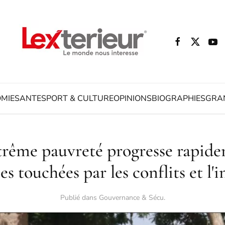
MIE
SANTE
SPORT & CULTURE
OPINIONS
BIOGRAPHIES
GRA
trême pauvreté progresse rapide
 touchées par les conflits et l'i
Publié dans
Gouvernance & Sécu
.