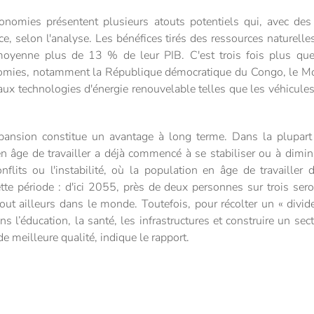
conomies présentent plusieurs atouts potentiels qui, avec des
ce, selon l'analyse. Les bénéfices tirés des ressources naturelle
moyenne plus de 13 % de leur PIB. C'est trois fois plus qu
omies, notamment la République démocratique du Congo, le M
ux technologies d'énergie renouvelable telles que les véhicules 
pansion constitue un avantage à long terme. Dans la plupar
 âge de travailler a déjà commencé à se stabiliser ou à dimin
flits ou l'instabilité, où la population en âge de travailler 
tte période : d'ici 2055, près de deux personnes sur trois seron
out ailleurs dans le monde. Toutefois, pour récolter un « divi
ns l’éducation, la santé, les infrastructures et construire un s
e meilleure qualité, indique le rapport.