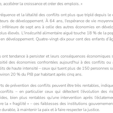
e, accélérer la croissance et créer des emplois. »
équence et la létalité des conflits ont plus que triplé depuis 
cateurs de développement. À 64 ans, l'espérance de vie moyenn
 est inférieure de sept ans à celle des autres économies en déve
 plus élevés. L'insécurité alimentaire aiguë touche 18 % de la pop
n développement. Quatre-vingt-dix pour cent des enfants d’âg
ts ont tendance à persister et leurs conséquences économiques so
tié des économies confrontées aujourd'hui à des conflits ou à 
lits de haute intensité – ceux qui tuent plus de 150 personnes s
nviron 20 % du PIB par habitant après cinq ans.
ts de prévention des conflits peuvent être très rentables, indique
conflits – en particulier ceux qui détectent l'évolution des 
ides, bien plus rentables qu'une intervention après l'éclateme
re la « fragilité » – ces faiblesses des institutions gouvernemen
urable, à maintenir la paix et à faire respecter la justice.