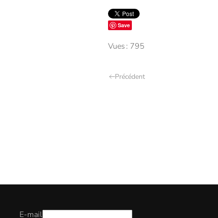
Save
Vues : 795
Précédent
E-mail