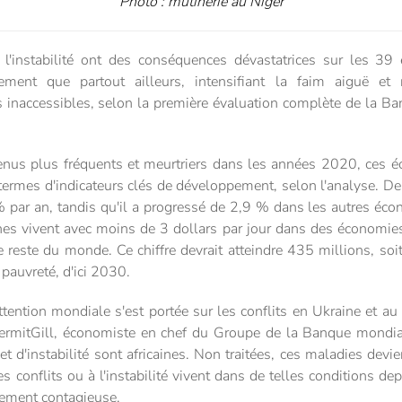
Photo : mutinerie au Niger
l'instabilité ont des conséquences dévastatrices sur les 39
ement que partout ailleurs, intensifiant la faim aiguë et 
inaccessibles, selon la première évaluation complète de la Ba
venus plus fréquents et meurtriers dans les années 2020, ces é
termes d'indicateurs clés de développement, selon l'analyse. De
par an, tandis qu'il a progressé de 2,9 % dans les autres éc
es vivent avec moins de 3 dollars par jour dans des économies
le reste du monde. Ce chiffre devrait atteindre 435 millions, s
pauvreté, d'ici 2030.
attention mondiale s'est portée sur les conflits en Ukraine et au
 IndermitGill, économiste en chef du Groupe de la Banque mondi
et d'instabilité sont africaines. Non traitées, ces maladies dev
s conflits ou à l'instabilité vivent dans de telles conditions 
lement contagieuse.